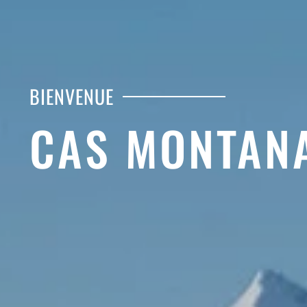
BIENVENUE
CAS MONTAN