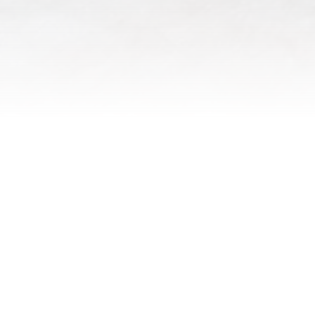
NOS FORMATIONS 2024
L'initiation au ski de randonnée
16.12.2023 - Chef de course : Adrien Dalla Palma
F : Hospice du Grand St-Bernard, pour tout un chacun.
Cours avalanche
17.12.2023 - Chef de course : Christophe Rey